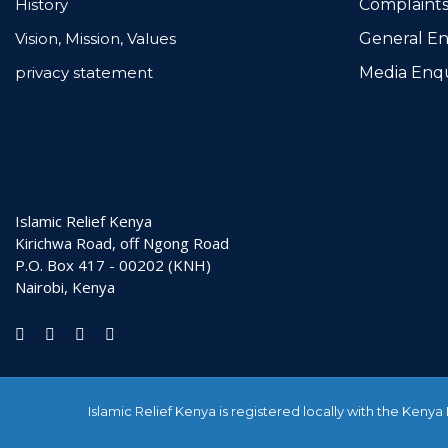
History
Complaints
Vision, Mission, Values
General En
privacy statement
Media Enqu
Islamic Relief Kenya
Kirichwa Road, off Ngong Road
P.O. Box 417 - 00202 (KNH)
Nairobi, Kenya
Islamic Relief Kenya is registered locally with the Keny