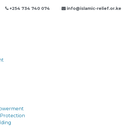
+254 734 740 074
info@islamic-relief.or.ke
nt
owerment
 Protection
lding