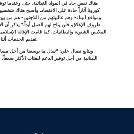
هناك نقص حاد في المواد الغذائية. حتى وعندما توفر الخبز، 
كورونا آثاراً حادة على الاقتصاد. وأصبح هناك شخص
ظروف الإغلاق، فلن يتاح لهم العمل أبداً.”
يذكر أن ال
الملابس الشتوية والبطانيات.
تقديم الخدمات أثناء الاغلاق. وقد أعفيت خلال فترات الحظر السابقة المساعدات الانسانية، ولكن في ظل الإغلاق الجديد تم تعليق جميع المشاريع.
ويتابع نضال علي: “نبذل ما بوسعنا من أجل مساع
اللبنانية من أجل توفير الدعم للفئات الأكثر ضعفاً