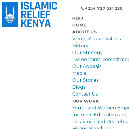
+254 727 531 220
MENU
HOME
ABOUT US
Vision, Mission, Values
History
Our Strategy
‘Do no harm’ commitme
Our Appeals
Media
Our Stories
Blogs
Contact Us
OUR WORK
Youth and Women Emp
Inclusive Education and
Resilience and Peacebui
Financial Inclusion