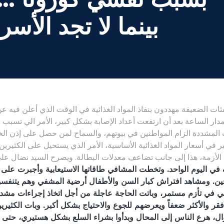
بينما لا تجد الأسر
فئات الضعيفة مهددون بنفاذ المواد الغذائية في الوقت الذي أعلن فيه ع
دأ لبنان حظر تجول لمدة 11 يوماً على مدار الساعة بعد أن ارتفعت أعداد الإصابة بشكل كبير،
ت المشددة الزام المواطنين في بيوتهم، والسماح لمن حصل على إذن ال
ر في أسعار المواد الغذائية الأساسية، الأمر الذي يستحيل على الكثيرين 
مة، هذا إلى جانب تضاعف معدلات البطالة. ويصرح السيد نضال علي، مد
حاجز الألف في اليوم الواحد. وتخطت المشافي طاقاتها الاستيعابية وأجبرت ع
سجين. ومشاهد افتراش كبار السن والأطفال أرضية المشفي وهم يتنفس
ي في تأزم مستمر، وباتت الحاجة عاجلة من أجل اتخاذ إجراءات مشد
لأفقر والأكثر ضعفاً ويعرضهم للجوع والاحتياج بشكل أكبر. وبات الكثير
ال، هرع الناس إلى المحال وبدأوا بشراء السلع بشكل هستيري، حتى ب