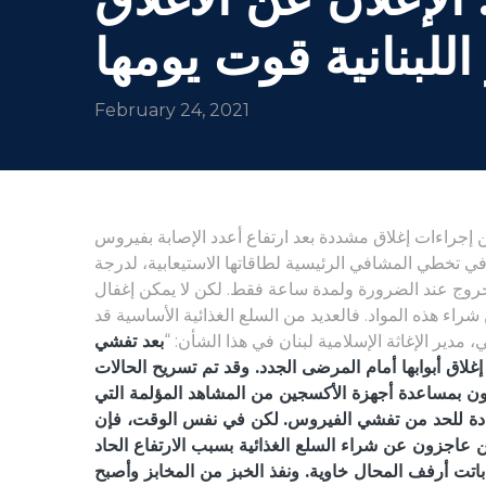
 اللبنانية قوت يومها
February 24, 2021
ن إجراءات إغلاق مشددة بعد ارتفاع أعدد الإصابة بفيروس
 الأمر الي تسبب في تخطي المشافي الرئيسية لطاقاتها الاستيعابية، لدرجة
خروج عند الضرورة ولمدة ساعة فقط. لكن لا يمكن إغفال
شراء هذه المواد. فالعديد من السلع الغذائية الأساسية قد
ير الإغاثة الإسلامية لبنان في هذا الشأن: “
بعد تفشي
لى إغلاق أبوابها أمام المرضى الجدد. وقد تم تسريح الحالات
ون بمساعدة أجهزة الأكسجين من المشاهد المؤلمة التي
دة للحد من تفشي الفيروس.
لكن في نفس الوقت، فإن
ين عاجزون عن شراء السلع الغذائية بسبب الارتفاع الحاد
اتت أرفف المحال خاوية. ونفذ الخبز من المخابز وأصبح