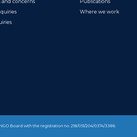
 and concerns
Publications
quiries
Where we work
iries
a NGO Board with the registration no. 218/051/204/0374/3386.